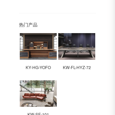
热门产品
KY-HG-YOFO
KW-FL-HYZ-72
KW-SF-101