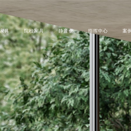
家具
院校家具
静音仓
指挥中心
案