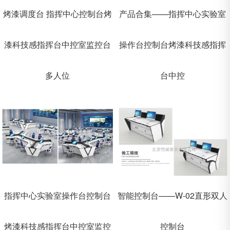
烤漆调度台 指挥中心控制台烤
产品合集——指挥中心实验室
漆科技感指挥台中控室监控台
操作台控制台烤漆科技感指挥
多人位
台中控
指挥中心实验室操作台控制台
智能控制台——W-02直形双人
烤漆科技感指挥台中控室监控
控制台