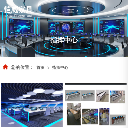
指挥中心
您的位置：
>
首页
指挥中心