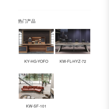
热门产品
KY-HG-YOFO
KW-FL-HYZ-72
KW-SF-101