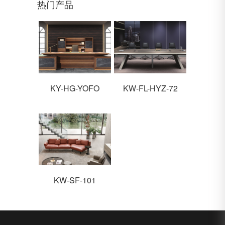
热门产品
KY-HG-YOFO
KW-FL-HYZ-72
KW-SF-101