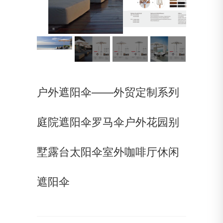
户外遮阳伞——外贸定制系列
庭院遮阳伞罗马伞户外花园别
墅露台太阳伞室外咖啡厅休闲
遮阳伞